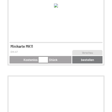
Minikarte MK11
DIN A7
Vorschau
Kostenlos
Stück
bestellen