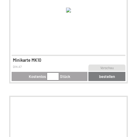
Minikarte MK10
DIN A7
Vorschau
Kostenlos
Stück
bestellen