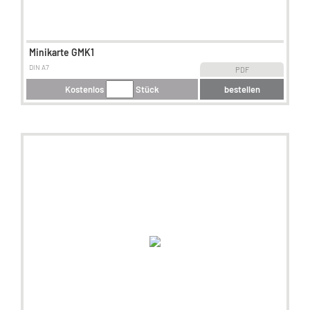
Minikarte GMK1
DIN A7
PDF
Kostenlos
Stück
bestellen