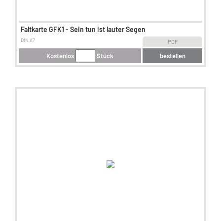
Faltkarte GFK1 - Sein tun ist lauter Segen
DIN A7
PDF
Kostenlos
Stück
bestellen