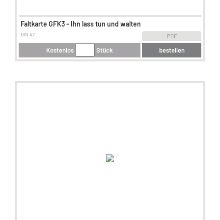
Faltkarte GFK3 - Ihn lass tun und walten
DIN A7
PDF
Kostenlos
Stück
bestellen