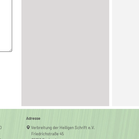
Adresse
0
Verbreitung der Heiligen Schrift e.V.
Friedrichstraße 45