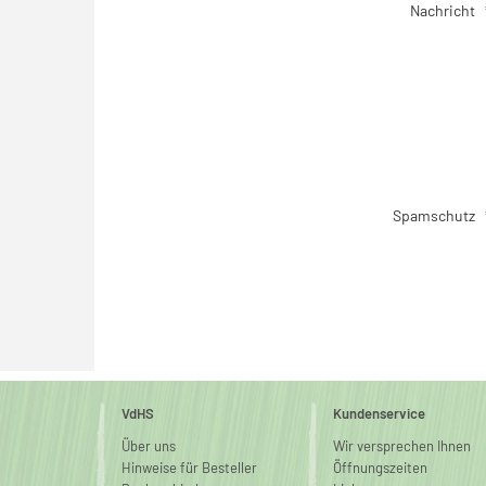
Nachricht
Spamschutz
VdHS
Kundenservice
Über uns
Wir versprechen Ihnen
Hinweise für Besteller
Öffnungszeiten