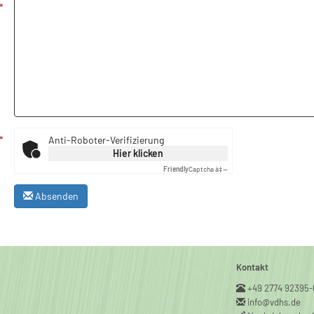
Anti-Roboter-Verifizierung
Hier klicken
Friendly
Captcha â‡—
Absenden
Kontakt
+49 2774 92395-
info@vdhs.de