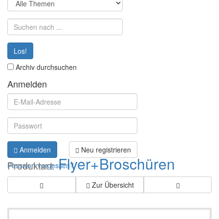
Los!
Archiv durchsuchen
Anmelden
Anmelden
Neu registrieren
Flyer+Broschüren
Produktart:
Passwort vergessen?
Zur Übersicht