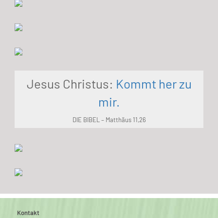
Jesus Christus:
Kommt her zu
mir.
DIE BIBEL – Matthäus 11,26
Kontakt