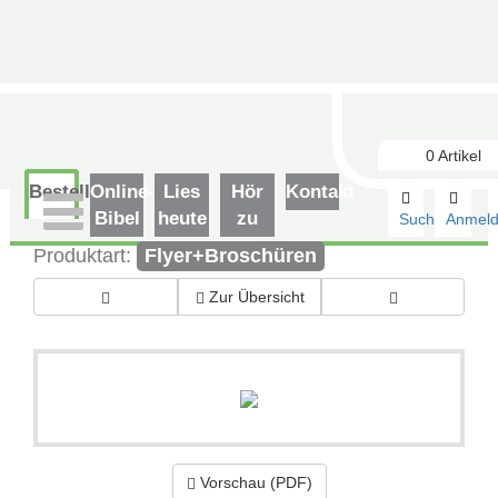
0
Artikel
Bestellshop
Online-
Lies
Hör
Kontakt
Bibel
heute
zu
Suchen
Anmel
Produktart:
Flyer+Broschüren
Zur Übersicht
Vorschau (PDF)