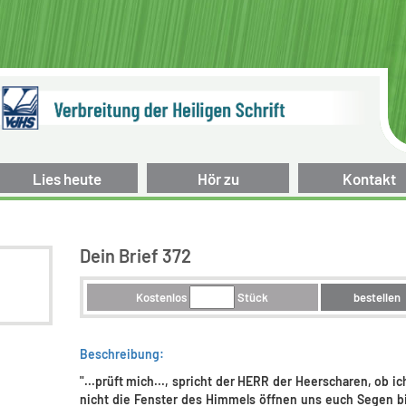
Lies heute
Hör zu
Kontakt
Dein Brief 372
Kostenlos
Stück
bestellen
Beschreibung:
"...prüft mich..., spricht der HERR der Heerscharen, ob i
nicht die Fenster des Himmels öffnen uns euch Segen b