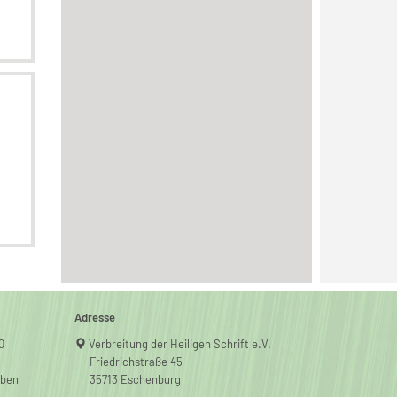
Adresse
0
Verbreitung der Heiligen Schrift e.V.
Friedrichstraße 45
iben
35713 Eschenburg