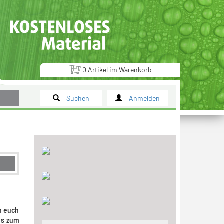
0
Artikel
im
Warenkorb
Suchen
Anmelden
ch euch
is zum