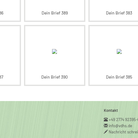
86
Dein Brief 389
Dein Brief 383
87
Dein Brief 390
Dein Brief 385
Kontakt
+49 2774 92395-
info@vdhs.de
Nachricht schre