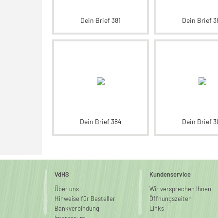
Dein Brief 381
Dein Brief 3
Dein Brief 384
Dein Brief 3
VdHS
Kundenservice
Über uns
Wir versprechen Ihnen
Hinweise für Besteller
Öffnungszeiten
Bankverbindung
Links