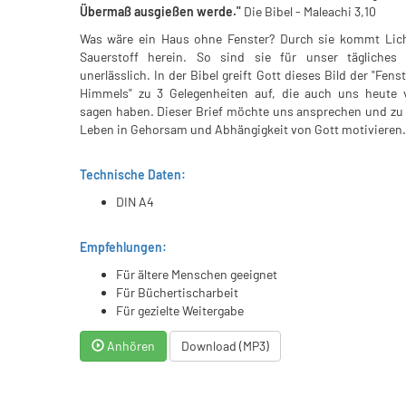
Übermaß ausgießen werde."
Die Bibel - Maleachi 3,10
Was wäre ein Haus ohne Fenster? Durch sie kommt Lic
Sauerstoff herein. So sind sie für unser tägliches
unerlässlich. In der Bibel greift Gott dieses Bild der "Fens
Himmels" zu 3 Gelegenheiten auf, die auch uns heute v
sagen haben. Dieser Brief möchte uns ansprechen und zu
Leben in Gehorsam und Abhängigkeit von Gott motivieren.
Technische Daten:
DIN A4
Empfehlungen:
Für ältere Menschen geeignet
Für Büchertischarbeit
Für gezielte Weitergabe
Anhören
Download (MP3)