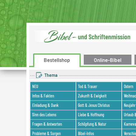
Bestellshop
Online-Bibel
Thema
NEU
Tod & Trauer
Ostern
Infos & Fakten
Zukunft & Ewigkeit
Weihna
Einladung & Dank
Gott & Jesus Christus
Neujahr
Sinn des Lebens
Liebe & Hoffnung
Urlaub 
Fragen & Antworten
Schöpfung & Natur
Karneva
Probleme & Sorgen
Bibel-Infos
Verschi