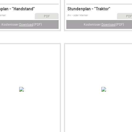
plan - "Handstand"
Stundenplan - "Traktor"
einer
A4 - oder kleiner
PDF
PDF
Kostenloser
Download
(PDF)
Kostenloser
Download
(PDF)