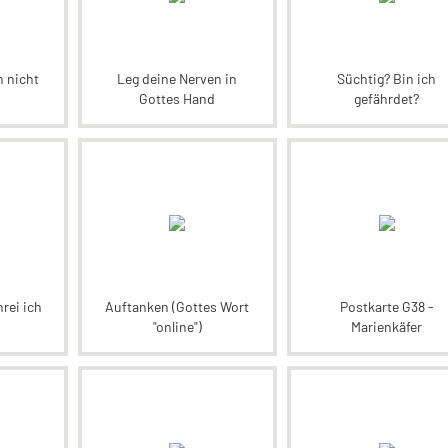
n nicht
Leg deine Nerven in
Süchtig? Bin ich
Gottes Hand
gefährdet?
hrei ich
Auftanken (Gottes Wort
Postkarte G38 -
"online")
Marienkäfer