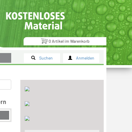
0
Artikel
im
Warenkorb
Suchen
Anmelden
ern