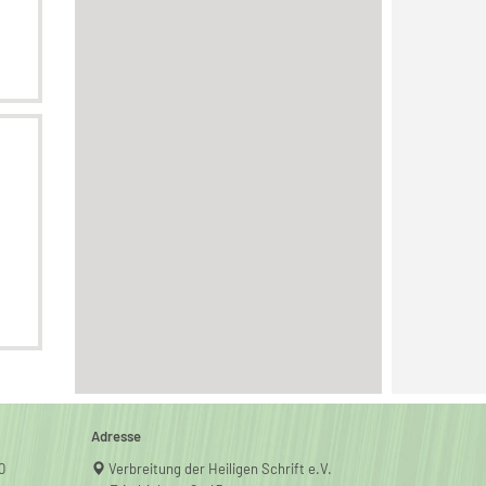
Adresse
0
Verbreitung der Heiligen Schrift e.V.