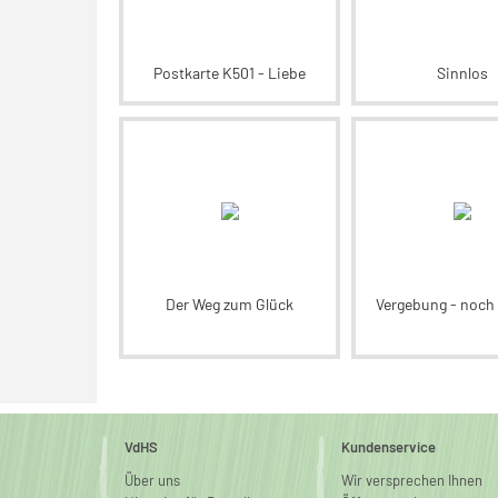
Postkarte K501 - Liebe
Sinnlos
Der Weg zum Glück
Vergebung - noch 
VdHS
Kundenservice
Über uns
Wir versprechen Ihnen