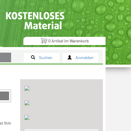
0
Artikel
im
Warenkorb
Suchen
Anmelden
ist Ihm