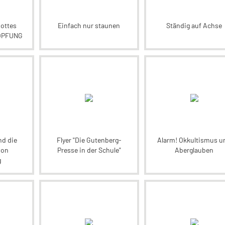
Gottes
Einfach nur staunen
Ständig auf Achse
ÖPFUNG
nd die
Flyer "Die Gutenberg-
Alarm! Okkultismus u
von
Presse in der Schule"
Aberglauben
g