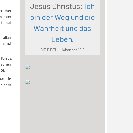
Jesus Christus:
Ich
ancher
bin der Weg und die
nn man
lt auf
Wahrheit und das
Leben.
 allen
euz ist
DIE BIBEL – Johannes 14,6
 Kreuz
nschen
hte.
tes in
er dem