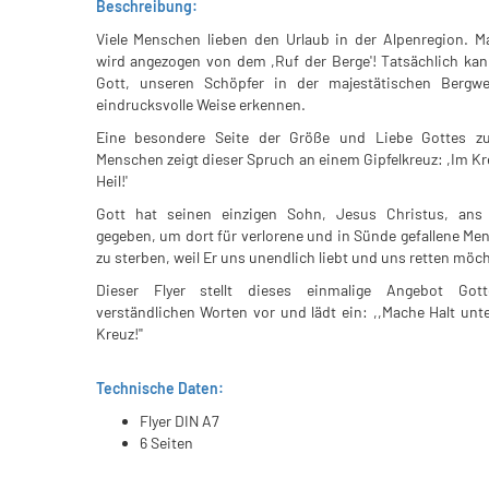
Beschreibung:
Viele Menschen lieben den Urlaub in der Alpenregion. M
wird angezogen von dem ,Ruf der Berge'! Tatsächlich ka
Gott, unseren Schöpfer in der majestätischen Bergwe
eindrucksvolle Weise erkennen.
Eine besondere Seite der Größe und Liebe Gottes zu
Menschen zeigt dieser Spruch an einem Gipfelkreuz: ,Im Kr
Heil!'
Gott hat seinen einzigen Sohn, Jesus Christus, ans
gegeben, um dort für verlorene und in Sünde gefallene Me
zu sterben, weil Er uns unendlich liebt und uns retten möc
Dieser Flyer stellt dieses einmalige Angebot Got
verständlichen Worten vor und lädt ein: ,,Mache Halt unt
Kreuz!''
Technische Daten:
Flyer DIN A7
6 Seiten